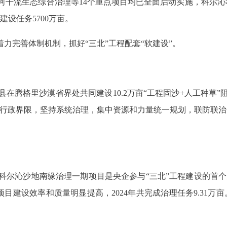
河干流生态综合治理等
14
个重点项目均已全面启动实施，科尔沁
项建设任务
5700
万亩。
着力完善体制机制，抓好“三北”工程配套“软建设”。
县在腾格里沙漠省界处共同建设
10.2
万亩“工程固沙+人工种草
破行政界限，坚持系统治理，集中资源和力量统一规划，联防联
科尔沁沙地南缘治理一期项目是央企参与“三北”工程建设的首
项目建设效率和质量明显提高，
2024
年共完成治理任务
9.31
万亩