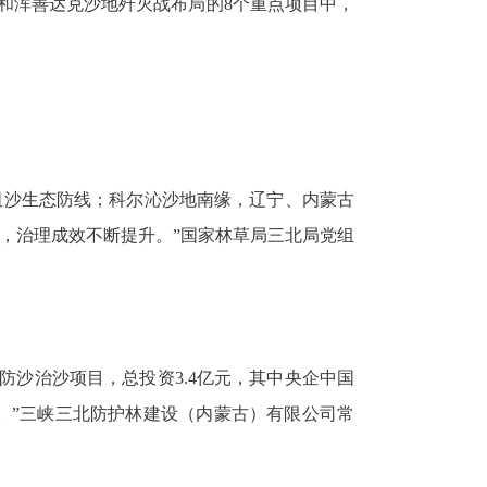
和浑善达克沙地歼灭战布局的
8
个重点项目中，
”阻沙生态防线；科尔沁沙地南缘，辽宁、内蒙古
治，治理成效不断提升。”国家林草局三北局党组
个防沙治沙项目，总投资
3.4
亿元，其中央企中国
。”三峡三北防护林建设（内蒙古）有限公司常