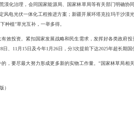
荒漠化治理，会同国家能源局、国家林草局等有关部门明确协
定风电光伏一体化工程推进方案；新疆开展环塔克拉玛干沙漠
下种植”草光互补，一举多得
。
大有效投资。紧扣国家发展战略和民生需求，发挥好各类政府投
28
日、
11
月
15
日及今年
1
月
26
日，分
3
次提前下达
2025
年超长期国
件的，要尽最大努力形成更多新的实物工作量。”国家林草局相
版）