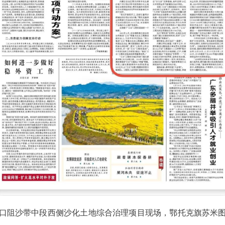
口阻沙带中段西侧沙化土地综合治理项目现场，鄂托克旗苏米