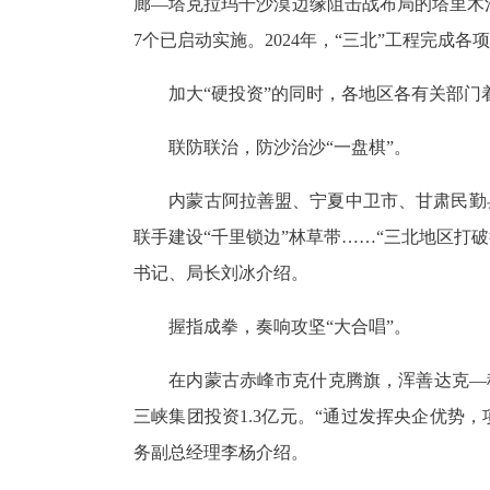
廊—塔克拉玛干沙漠边缘阻击战布局的塔里木
7
个已启动实施。
2024
年，“三北”工程完成各
加大“硬投资”的同时，各地区各有关部门
联防联治，防沙治沙“一盘棋”。
内蒙古阿拉善盟、宁夏中卫市、甘肃民勤
联手建设“千里锁边”林草带……“三北地区打
书记、局长刘冰介绍。
握指成拳，奏响攻坚“大合唱”。
在内蒙古赤峰市克什克腾旗，浑善达克—
三峡集团投资
1.3
亿元。“通过发挥央企优势，
务副总经理李杨介绍。