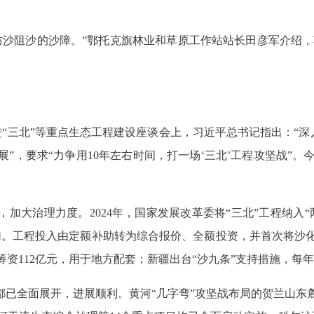
防沙阻沙的沙障。”鄂托克旗林业和草原工作站站长田彦军介绍
“三北”等重点生态工程建设座谈会上，习近平总书记指出：“深
展”，要求“力争用
10
年左右时间，打一场‘三北’工程攻坚战”。
障，加大治理力度。
2024
年，国家发展改革委将“三北”工程纳入
加。工程投入由定额补助转为综合报价、全额投资，并首次将沙
筹资
112
亿元，用于地方配套；新疆出台“沙九条”支持措施，每
都已全面展开，进展顺利。黄河“几字弯”攻坚战布局的贺兰山东