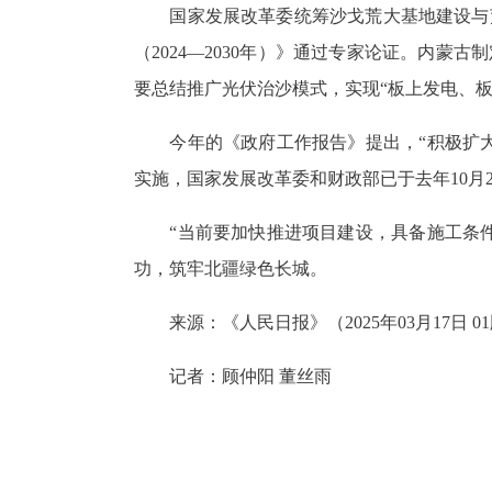
国家发展改革委统筹沙戈荒大基地建设与
（
2024—2030年
）》通过专家论证。内蒙古制
要总结推广光伏治沙模式，实现“板上发电、板
今年的《政府工作报告》提出，“积极扩
实施，国家发展改革委和财政部已于去年
10
月
“当前要加快推进项目建设，具备施工条
功，筑牢北疆绿色长城。
来源：《人民日报》（
2025
年
03
月
17
日
01
记者：顾仲阳 董丝雨