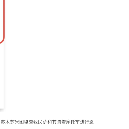
图苏木苏米图嘎查牧民萨和其骑着摩托车进行巡