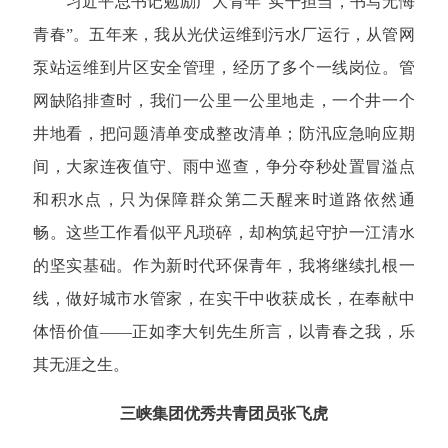
习近平总书记勉励广大青年“实干担当，书写无悔
青春”。五年来，我从光伏运维到污水厂运行，从管网
泵站运维到片区安全管理，经历了多个一线岗位。管
网缺陷排查时，我们一公里一公里地走，一个井一个
井地看，把问题清单变成整改清单；防汛应急响应期
间，大家连夜值守、雨中巡查，争分夺秒处置冒溢点
和积水点，只为保障群众第二天醒来时道路依然通
畅。这些工作看似平凡琐碎，却构筑起守护一江清水
的坚实基础。作为新时代环保青年，我将继续扎根一
线，做好城市水管家，在实干中收获成长，在奉献中
体悟价值——正如李大钊先生所言，以青春之我，乐
其无涯之生。
三峡集团优秀共青团员张飞虎