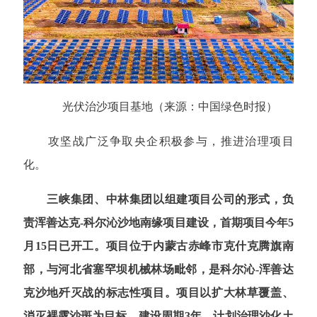
光伏治沙项目基地（来源：中国绿色时报）
攻坚战广泛争取央企积极参与，推进治理项目
化。
三峡集团、中林集团以组建项目公司的形式，负
责浑善达克-科尔沁沙地南缘项目建设，首期项目今年5
月15日已开工。项目位于内蒙古赤峰市克什克腾旗南
部，与河北省塞罕坝机械林场毗邻，是科尔沁-浑善达
克沙地歼灭战的标志性项目。项目以扩大林草覆盖、
消灭裸露沙斑为目标，建设周期3年，计划治理沙化土