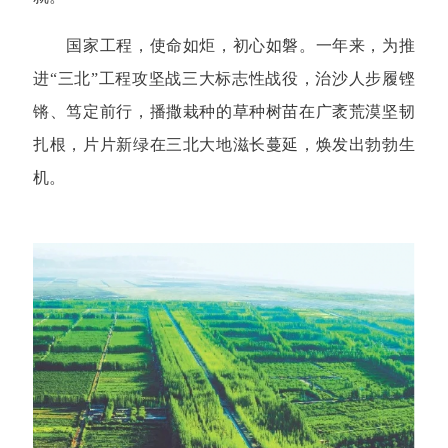
国家工程，使命如炬，初心如磐。一年来，为推
进“三北”工程攻坚战三大标志性战役，治沙人步履铿
锵、笃定前行，播撒栽种的草种树苗在广袤荒漠坚韧
扎根，片片新绿在三北大地滋长蔓延，焕发出勃勃生
机。