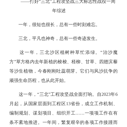
——打好“三北”工程攻坚战三大标志性战役一周
年综述
一年，很短也很长，总有一些时刻难忘。
三北，平凡也神奇，总有一些奇迹发生。
这一年，三北沙区植树种草忙添绿。“治沙魔
方”草方格内去年新植的梭梭、柽柳、甘草、四翅滨藜
等沙生植物，今春刚刚吐蕊萌芽。它们与风沙抗争的
顽强生命历程，也从此开始。
这一年，“三北”工程攻坚战全面打响。自2023年6
月起，从国家层面到工程区13省份，成立工作机制、
编制规划、谋划项目、组织开工……一项项工作在有
条不紊地推进。一年间，繁复艰辛的各项工作接踵而