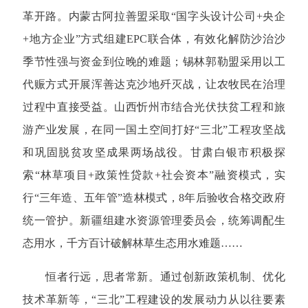
革开路。内蒙古阿拉善盟采取“国字头设计公司+央企
+地方企业”方式组建EPC联合体，有效化解防沙治沙
季节性强与资金到位晚的难题；锡林郭勒盟采用以工
代赈方式开展浑善达克沙地歼灭战，让农牧民在治理
过程中直接受益。山西忻州市结合光伏扶贫工程和旅
游产业发展，在同一国土空间打好“三北”工程攻坚战
和巩固脱贫攻坚成果两场战役。甘肃白银市积极探
索“林草项目+政策性贷款+社会资本”融资模式，实
行“三年造、五年管”造林模式，8年后验收合格交政府
统一管护。新疆组建水资源管理委员会，统筹调配生
态用水，千方百计破解林草生态用水难题……
恒者行远，思者常新。通过创新政策机制、优化
技术革新等，“三北”工程建设的发展动力从以往要素