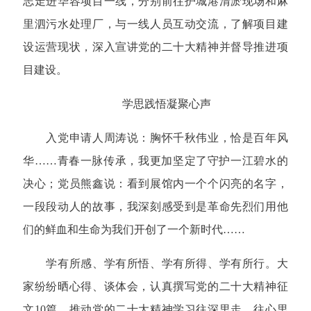
志走进华容项目一线，分别前往护城港清淤现场和麻
里泗污水处理厂，与一线人员互动交流，了解项目建
设运营现状，深入宣讲党的二十大精神并督导推进项
目建设。
学思践悟凝聚心声
入党申请人周涛说：胸怀千秋伟业，恰是百年风
华……青春一脉传承，我更加坚定了守护一江碧水的
决心；党员熊鑫说：看到展馆内一个个闪亮的名字，
一段段动人的故事，我深刻感受到是革命先烈们用他
们的鲜血和生命为我们开创了一个新时代……
学有所感、学有所悟、学有所得、学有所行。大
家纷纷晒心得、谈体会，认真撰写党的二十大精神征
文10篇，推动党的二十大精神学习往深里走、往心里