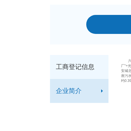
六安环
工商登记信息
厂“+
安城
座污水
约0.
企业简介