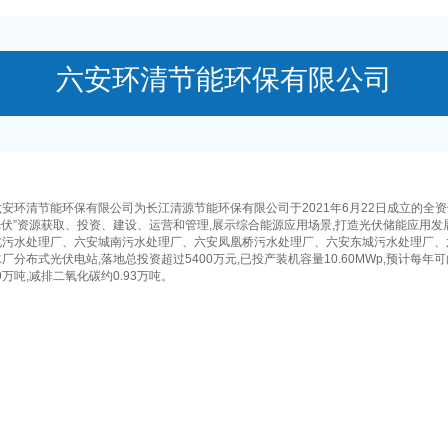
六安环清节能环保有限公司
清节能环保有限公司为长江清源节能环保有限公司于2021年6月22日成立的全资子
光伏”资源获取、投资、建设、运营和管理,展示综合能源应用场景,打造光伏储能应用
北污水处理厂、六安城南污水处理厂、六安凤凰桥污水处理厂、六安东城污水处理厂、
厂分布式光伏电站,落地总投资超过5400万元,已投产装机容量10.60MWp,预计每年
39万吨,减排二氧化碳约0.93万吨。