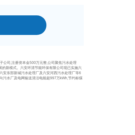
公司,注册资本金500万元整,公司聚焦污水处理
发展的新模式。六安环清节能环保有限公司现已实施六
六安东部新城污水处理厂及六安河西污水处理厂等6
可向污水厂及电网输送清洁电能超997万kWh,节约标煤