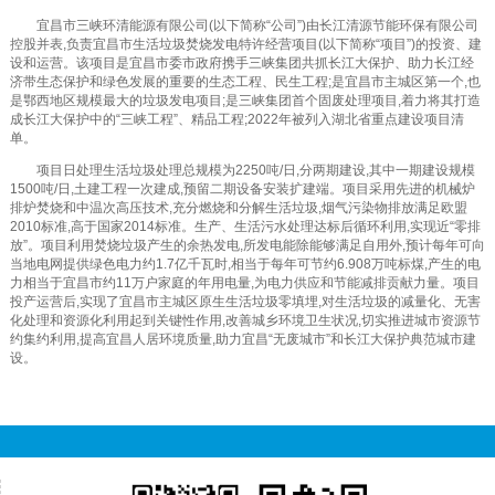
宜昌市三峡环清能源有限公司(以下简称“公司”)由长江清源节能环保有限公司
控股并表,负责宜昌市生活垃圾焚烧发电特许经营项目(以下简称“项目”)的投资、建
设和运营。该项目是宜昌市委市政府携手三峡集团共抓长江大保护、助力长江经
济带生态保护和绿色发展的重要的生态工程、民生工程;是宜昌市主城区第一个,也
是鄂西地区规模最大的垃圾发电项目;是三峡集团首个固废处理项目,着力将其打造
成长江大保护中的“三峡工程”、精品工程;2022年被列入湖北省重点建设项目清
单。
项目日处理生活垃圾处理总规模为2250吨/日,分两期建设,其中一期建设规模
1500吨/日,土建工程一次建成,预留二期设备安装扩建端。项目采用先进的机械炉
排炉焚烧和中温次高压技术,充分燃烧和分解生活垃圾,烟气污染物排放满足欧盟
2010标准,高于国家2014标准。生产、生活污水处理达标后循环利用,实现近“零排
放”。项目利用焚烧垃圾产生的余热发电,所发电能除能够满足自用外,预计每年可向
当地电网提供绿色电力约1.7亿千瓦时,相当于每年可节约6.908万吨标煤,产生的电
力相当于宜昌市约11万户家庭的年用电量,为电力供应和节能减排贡献力量。项目
投产运营后,实现了宜昌市主城区原生生活垃圾零填埋,对生活垃圾的减量化、无害
化处理和资源化利用起到关键性作用,改善城乡环境卫生状况,切实推进城市资源节
约集约利用,提高宜昌人居环境质量,助力宜昌“无废城市”和长江大保护典范城市建
设。