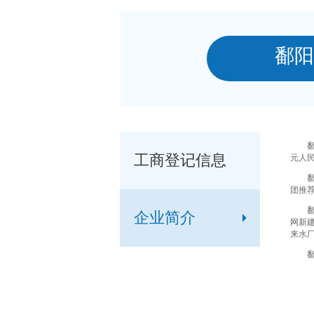
鄱阳
工商登记信息
元人民
鄱阳项
团推荐
企业简介
网新建
来水厂