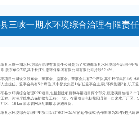
县三峡一期水环境综合治理有限责任
鄱阳县三峡一期水环境综合治理有限责任公司是为了实施
鄱阳
县水环境综合治理PPP项
币,股东单位
7
家,其中长江生态环保集团有限公司有限公司持股
62.4
%。
目公司设立股东会、董事会、监事会。董事会共有7个席位,其中环保集团4名,水电七
人选担任。监事会共有5个席位,其中鄱发集团1名(任监事会主席),环保集团2名,职工监
鄱阳
县水环境综合治理PPP项目,包括新建项目和存量项目两个部分,新建项目包括 2 
工程、河湖岸线生态保护修复工程(一期)。存量项目包括鄱阳县第一自来水厂厂区、5
厂区、16 km 原水管网及配套取水设施设备。
鄱阳
县水环境综合治理PPP项目采取“BOT+O&M”的运作模式,合作期限为25年(包括建