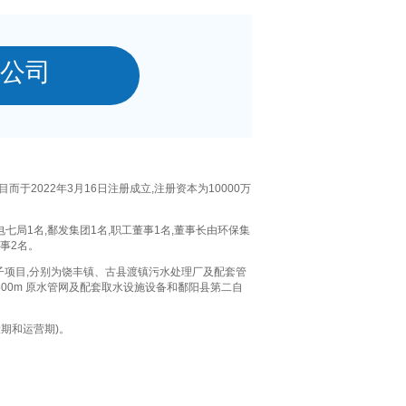
公司
目而于202
2
年
3
月
16
日注册成立,注册资本为10000万
局1名,鄱发集团1名,职工董事1名,董事长由环保集
事2名。
个子项目,分别为饶丰镇、古县渡镇污水处理厂及配套管
00m 原水管网及配套取水设施设备和鄱阳县第二自
设期和运营期)。