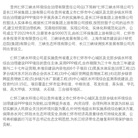
贵州仁怀三峡水环境综合治理有限责任公司(以下简称“仁怀三峡水环境公司”)
是长江环保集团上游有限公司在贵州省遵义市仁怀市中心城区及北部乡镇水环境
综合治理建设PPP项目中开展具体工作的实施单位,是长江环保集团上游有限公司
控股法人实体单位,根据长江环保集团上游有限公司授权,按照控股子公司的运作方
式,建立经营层治理机构、完善组织职能、实现公司化、实体化和规范化运作。公
司成立于2022年6月,注册资本金5000万元,由长江环保集团上游有限公司、仁怀市
水务投资开发有限责任公司、三峡绿色发展有限公司、上海市城市建设设计研究
总院(集团)有限公司、三峡生态环境有限公司、长江三峡绿洲技术发展有限公司共
同出资设立。
仁怀三峡水环境公司是实施贵州省遵义市仁怀市中心城区及北部乡镇水环境
综合治理建设PPP项目的责任主体,采用PPP模式,合作期限为三十年,包含三年建设
期与二十七年运营期,本项目建设内容包括6个子项目:(1)黑臭水体应急治理工程;(2)
茅台镇河东片区白酒企业供水工程;(3)中心城区管网提质增效工程;(4)北部乡镇管
网提质增效工程;(5)乡镇污水厂新建工程;(6)中心城区水环境综合监测系统建设,总
投资约10.15亿。项目覆盖仁怀市盐津街道、中枢街道、苍龙街道、喜头镇、学孔
镇、高大坪镇、大坝镇、火石镇、三合镇等地区。
仁怀三峡水环境公司以贵州省遵义市仁怀市中心城区及北部乡镇水环境综合
治理建设PPP项目为契机,以管网提升改造、内涝治理、合理利用水资源为目标,以
切实解决人民群众关注的环境问题为重点,针对性地提出和实施系统综合解决方案,
保障赤水河仁怀段水生态环境安全,助推仁怀市经济高质量绿色可持续化发展。公
司将积极践行习近平总书记生态文明思想,为长江经济带生态修复和环境保护做出
贡献。