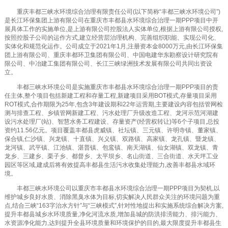
重庆丰都三峡水环境综合治理有限责任公司(以下简称“丰都三峡水环境公司”)
是长江环保集团上游有限公司在重庆市丰都县水环境综合治理一期PPP项目中开
展具体工作的实施单位,是上游有限公司控股法人实体单位,根据上游有限公司授权,
按照控股子公司的运作方式,建立经营层治理机构、完善组织职能、实现公司化、
实体化和规范化运作。公司成立于2021年1月,注册资本金8000万元,由长江环保集
团上游有限公司、重庆丰都环卫集团有限公司、中国电建华东勘察设计研究院有
限公司、中冶建工集团有限公司、长江三峡绿洲技术发展有限公司共同出资设
立。
丰都三峡水环境公司是实施重庆市丰都县水环境综合治理一期PPP项目的责
任主体,整个项目包括新建工程和存量工程,新建项目采用BOT模式,存量项目采用
ROT模式,合作期限为25年,包含3年建设期和22年运营期,主要建设内容包括管网检
测与排查工程、乡镇管网新建工程、污水处理厂升级改造工程、龙河示范河湖建
设污水处理厂(站)、智慧水务工程建设、存量资产(经营权转让)等6个子项目,总投
资约11.56亿元。项目覆盖丰都县虎威镇、社坛镇、三元镇、许明寺镇、董家镇、
保合镇,仁沙镇、兴龙镇、十直镇、兴义镇、双路镇、高家镇、龙孔镇、暨龙镇、
龙河镇、武平镇、江池镇、湛普镇、包鸾镇、南天湖镇、仙女湖镇、双龙镇、青
龙乡、三建乡、栗子乡、都督乡、太平坝乡、名山街道、三合街道、水天坪工业
园区等区域,建成后将有效提高丰都县生活污水收集处理能力,改善丰都县水域环
境。
丰都三峡水环境公司以重庆市丰都县水环境综合治理一期PPP项目为契机,以
维护城乡良好水质、消除黑臭水体为目标,切实解决人民群众关注的环境问题为重
点,结合三峡“163字治水方针”与“三峡模式”,针对性地提出和实施系统综合解决方案,
提升丰都县城乡水环境质量,净化河流水质,增加县城的防洪排涝能力、排污能力、
水资源净化能力,达到提升全县环境质量和环境保护的目的,最大限度提升丰都县生